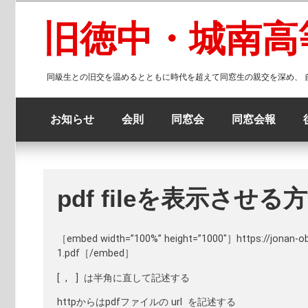
コ
ン
旧徳中・城南高
テ
ン
ツ
同級生との旧交を温めるとともに時代を超えて同窓生の親交を深め、
へ
ス
キ
お知らせ
会則
同窓会
同窓会報
ッ
プ
pdf fileを表示させる
［embed width=”100%” height=”1000″］https://jonan-o
1.pdf［/embed］
[ , ] は半角に直して記述する
httpからはpdfファイルの url を記述する