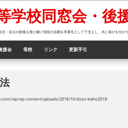
等学校同窓会・後
 自主・自立の校風を受け継ぐ現役の活躍を卒業生として下支えし、共に喜びを分か
後援会
母校
リンク
更新手引
方法
b.com/wp/wp-content/uploads/2018/10/doso-kaiho2018-