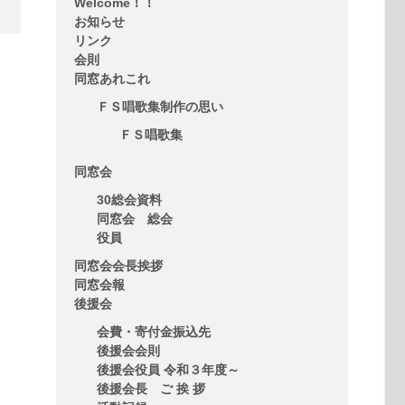
Welcome！！
お知らせ
リンク
会則
同窓あれこれ
ＦＳ唱歌集制作の思い
ＦＳ唱歌集
同窓会
30総会資料
同窓会 総会
役員
同窓会会長挨拶
同窓会報
後援会
会費・寄付金振込先
後援会会則
後援会役員 令和３年度～
後援会長 ご 挨 拶